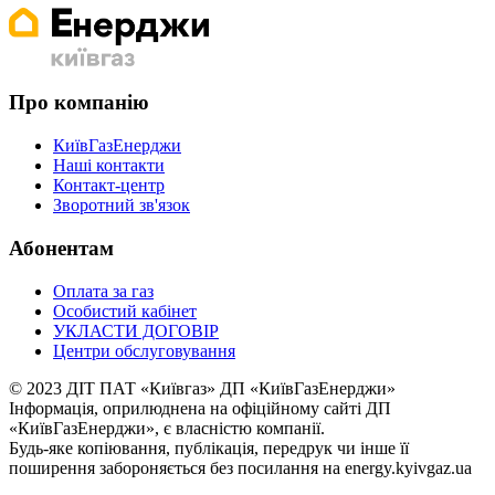
Про компанію
КиївГазЕнерджи
Наші контакти
Контакт-центр
Зворотний зв'язок
Абонентам
Оплата за газ
Особистий кабінет
УКЛАСТИ ДОГОВІР
Центри обслуговування
© 2023 ДІТ ПАТ «Київгаз» ДП «КиївГазЕнерджи»
Інформація, оприлюднена на офіційному сайті ДП
«КиївГазЕнерджи», є власністю компанії.
Будь-яке копiювання, публiкацiя, передрук чи інше її
поширення забороняється без посилання на energy.kyivgaz.ua