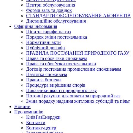
Центри обслуговування
Форми заяв та довідок
СТАНДАРТИ ОБСЛУГОВУВАННЯ АБОНЕНТІВ​
Дистанційне обслуговування
Офіційна інформація
Ціни та тарифи на газ
Порядок зміни постачальника
Нормативні акти
Публічний договір
ПРАВИЛА ПОСТАЧАННЯ ПРИРОДНОГО ГАЗУ​
Права та обов'язки споживача
Права та обов’язки постачальника
Договір постачання промисловим споживачам
Пам'ятка споживача
Правила безпеки
Процедура вирішення спорів
Показники якості природного газу
Поточні рахунки для оплати за природний газ
Зміна порядку надання житлових субсидій та пільг
Новини
Про компанію
КиївГазЕнерджи
Контакти
Контакт-центр