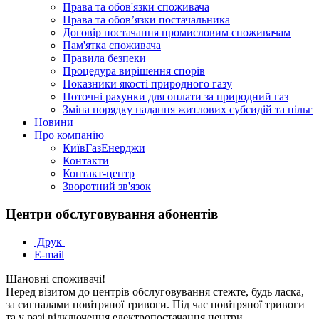
Права та обов'язки споживача
Права та обов’язки постачальника
Договір постачання промисловим споживачам
Пам'ятка споживача
Правила безпеки
Процедура вирішення спорів
Показники якості природного газу
Поточні рахунки для оплати за природний газ
Зміна порядку надання житлових субсидій та пільг
Новини
Про компанію
КиївГазЕнерджи
Контакти
Контакт-центр
Зворотний зв'язок
Центри обслуговування абонентів
Друк
E-mail
Шановні споживачі!
Перед візитом до центрів обслуговування стежте, будь ласка,
за сигналами повітряної тривоги. Під час повітряної тривоги
та у разі відключення електропостачання центри